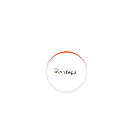
ion
 elit, sed diam nonummy nibh euismod tincidunt ut laoreet 
 suscipit lobortis nisl ut aliquip ex ea commodo consequat.
at facer possim assum. Lorem ipsum dolor sit amet, consec
at volutpat. Ut wisi enim ad minim veniam, quis nostrud exer
void a fruit gathered waters.
re scalable benefits. Quickly disseminate superior delivera
Failure
vitae velit. Ut nulla tellus, eleifend euismod pellentesque ve
justo non mauris pretium at tempor justo sodales. Quisque 
ridiculus mus. Integer vitae ante enim. Fusce sed elit est