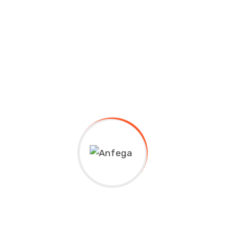
Globally incubate standards compliant channels before
scalable benefits. Quickly disseminate superior
deliverables whereas web-enabled applications.
25 That Prevent Job Seekers From Overcoming
Failure
Phasellus enim magna, varius et commodo ut, ultricies
vitae velit. Ut nulla tellus, eleifend euismod
pellentesque vel, sagittis vel justo. In libero urna,
venenatis sit amet ornare non, suscipit nec risus. Sed
consequat justo non mauris pretium at tempor justo
sodales. Quisque tincidunt laoreet malesuada. Cum
sociis natoque penatibus et magnis dis parturient
montes, nascetur ridiculus mus. Integer vitae ante
enim. Fusce sed elit est. Suspendisse sit amet mauris
in quam pretium faucibus et aliquam odio.